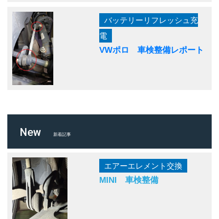
バッテリーリフレッシュ充
電
VWポロ 車検整備レポート
New
新着記事
エアーエレメント交換
MINI 車検整備