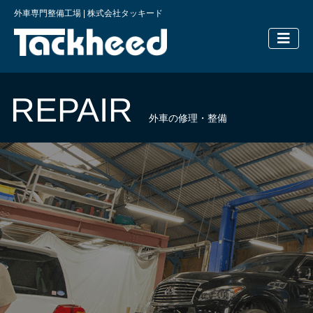
外車専門整備工場 | 株式会社タッキード
横浜の外車
REPAIR
外車の修理・整備