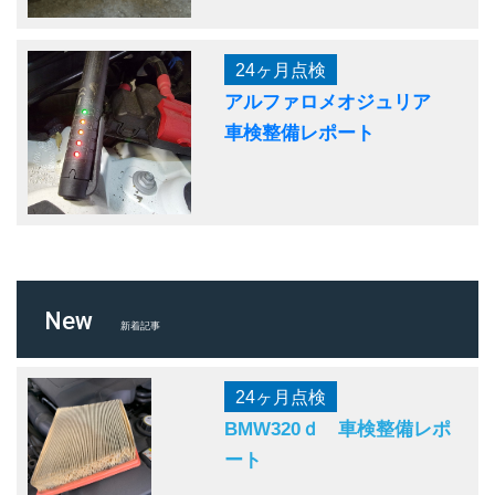
24ヶ月点検
アルファロメオジュリア
車検整備レポート
New
新着記事
24ヶ月点検
BMW320ｄ 車検整備レポ
ート