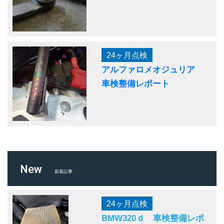
24ヶ月点検
アルファロメオジュリア
車検整備レポート
New
新着記事
24ヶ月点検
BMW320ｄ 車検整備レポ