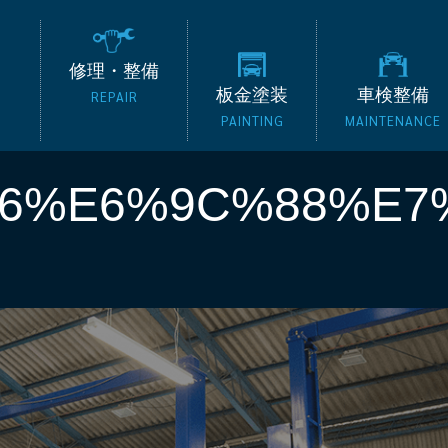
の外車専門整備工場 タッ
修理・整備
板金塗装
車検整備
REPAIR
PAINTING
MAINTENANCE
B6%E6%9C%88%E7