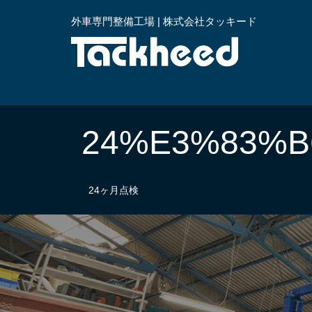
外車専門整備工場 | 株式会社タッキード
横浜
24%E3%83%
24ヶ月点検