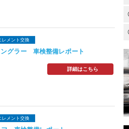
エレメント交換
Pラングラー 車検整備レポート
詳細はこちら
エレメント交換