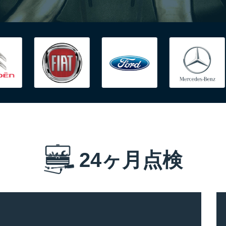
24ヶ月点検