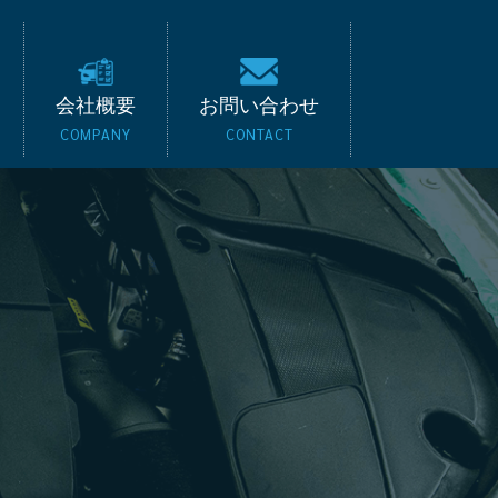
キード｜BMW・ベンツ
会社概要
お問い合わせ
COMPANY
CONTACT