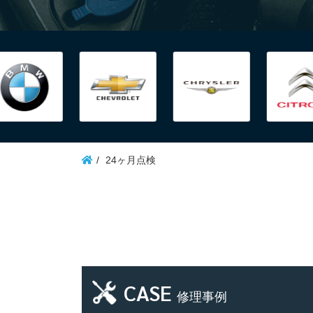
24ヶ月点検
CASE
修理事例