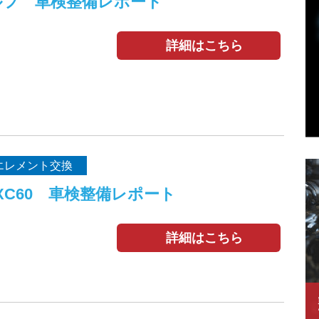
ルフ 車検整備レポート
詳細はこちら
エレメント交換
XC60 車検整備レポート
詳細はこちら