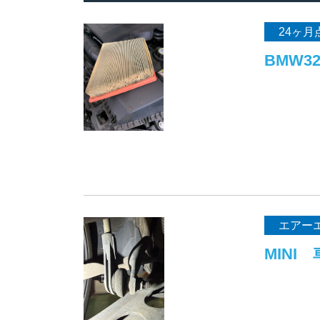
24ヶ月
BMW
エアー
MINI