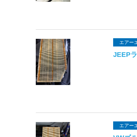
エアー
JEE
エアー