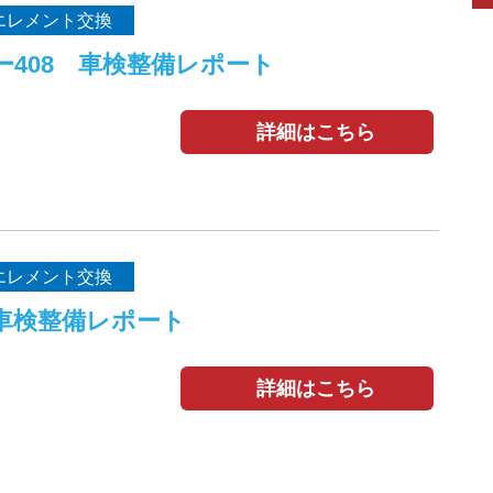
エレメント交換
ー408 車検整備レポート
詳細はこちら
エレメント交換
 車検整備レポート
詳細はこちら