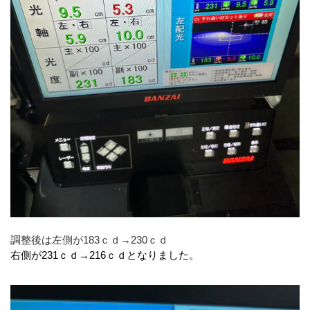
調整後は左側が183ｃｄ→230ｃｄ
右側が231ｃｄ→216ｃｄとなりました。