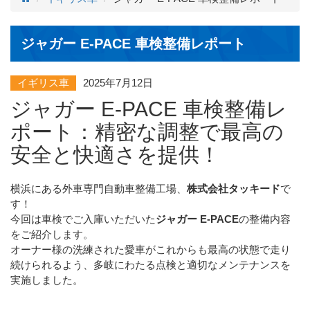
ジャガー E-PACE 車検整備レポート
イギリス車
2025年7月12日
ジャガー E-PACE 車検整備レ
ポート：精密な調整で最高の
安全と快適さを提供！
横浜にある外車専門自動車整備工場、
株式会社タッキード
で
す！
今回は車検でご入庫いただいた
ジャガー E-PACE
の整備内容
をご紹介します。
オーナー様の洗練された愛車がこれからも最高の状態で走り
続けられるよう、多岐にわたる点検と適切なメンテナンスを
実施しました。