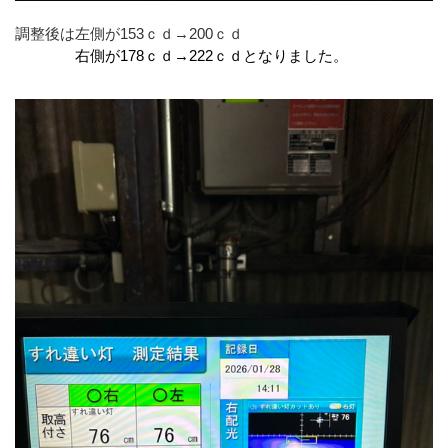
調整後は左側が153ｃｄ→200ｃｄ
右側が178
ｃｄ→222ｃｄとなりました。