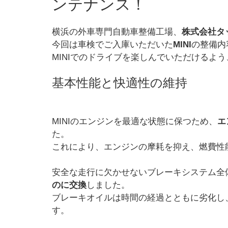
ンテナンス！
横浜の外車専門自動車整備工場、
株式会社タ
今回は車検でご入庫いただいた
MINI
の整備内
MINIでのドライブを楽しんでいただけるよ
基本性能と快適性の維持
MINIのエンジンを最適な状態に保つため、
エ
た。
これにより、エンジンの摩耗を抑え、燃費性
安全な走行に欠かせないブレーキシステム全
のに交換
しました。
ブレーキオイルは時間の経過とともに劣化し
す。