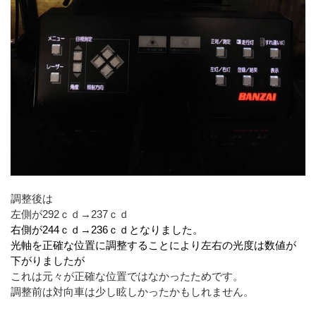
調整後は
左側が292ｃｄ→237ｃｄ
右側が244ｃｄ→236ｃｄとなりました。
光軸を正確な位置に調整することにより左右の光度は数値が
下がりましたが
これは元々が正確な位置ではなかったためです。
調整前は対向車は少し眩しかったかもしれません。