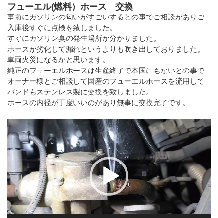
フューエル(燃料）ホース 交換
事前にガソリンの匂いがすごいするとの事でご相談がありご
入庫後すぐに点検を致しました。
すぐにガソリン臭の発生場所が分かりました。
ホースが劣化して漏れというよりも吹き出しておりました。
車両火災になるかと思います。
純正のフューエルホースは生産終了で本国にもないとの事で
オーナー様とご相談して国産のフューエルホースを流用して
バンドもステンレス製に交換を致しました。
ホースの内径が丁度いいのがあり無事に交換完了です。
動
画
プ
レ
ー
ヤ
ー