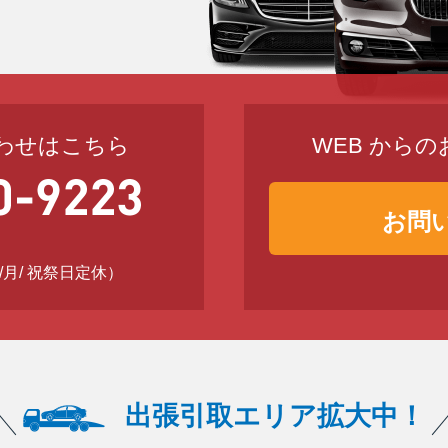
わせはこちら
WEB から
お問
日 /月/ 祝祭日定休）
出張引取エリア拡大中！