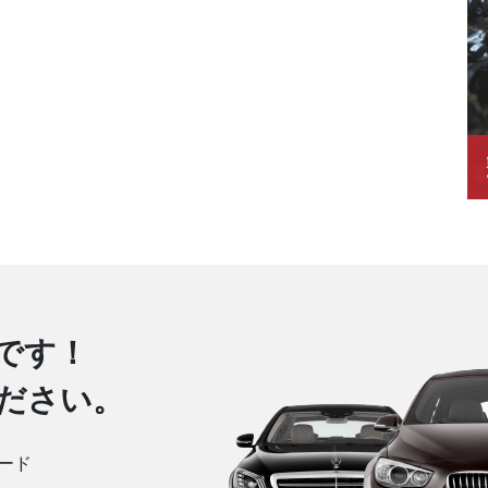
です！
ださい。
ード