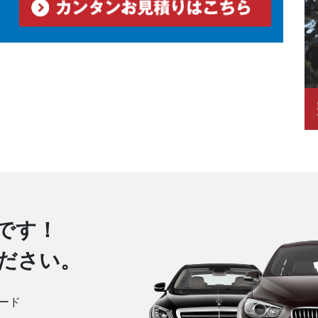
です！
ださい。
ード