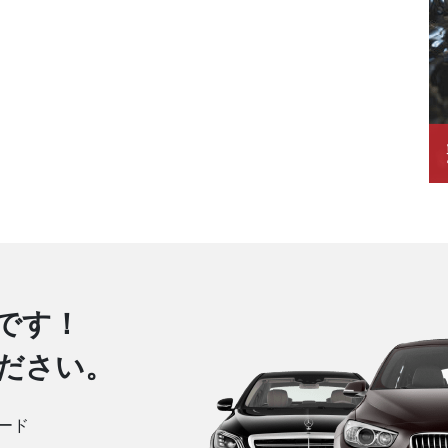
です！
ださい。
ード