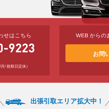
わせはこちら
WEB から
お問
日 /月/ 祝祭日定休）
出張引取エリア拡大中！