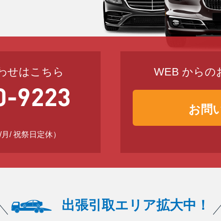
わせはこちら
WEB から
お問
日 /月/ 祝祭日定休）
出張引取エリア拡大中！