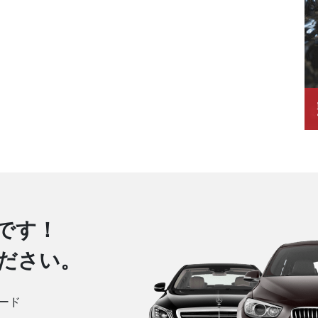
です！
ださい。
ード