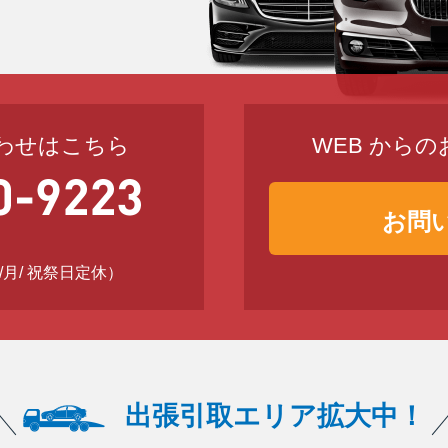
わせはこちら
WEB から
お問
日 /月/ 祝祭日定休）
出張引取エリア拡大中！