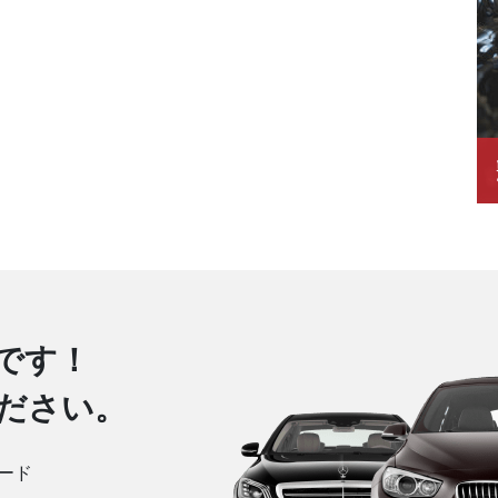
です！
ださい。
ード