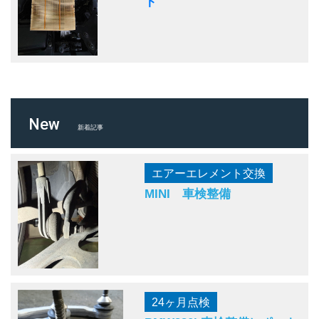
ト
New
新着記事
エアーエレメント交換
MINI 車検整備
24ヶ月点検