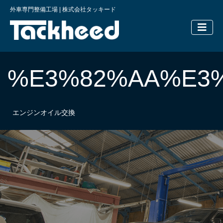
外車専門整備工場 | 株式会社タッキード
横浜の外車
%E3%82%AA%E3
エンジンオイル交換